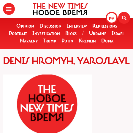
THE NEW TIMES
НОВОЕ ВРЕМЯ
РУ
Opinion
Discussion
Interview
Repressions
Portrait
Investigation
Blogs
/
Ukraine
Israel
Navalny
Trump
Putin
Kremlin
Duma
DENIS HROMYH, YAROSLAVL