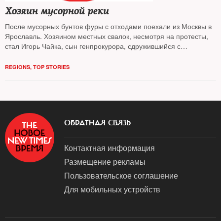
Хозяин мусорной реки
После мусорных бунтов фуры с отходами поехали из Москвы в
Ярославль. Хозяином местных свалок, несмотря на протесты,
стал Игорь Чайка, сын генпрокурора, сдружившийся с
генералом-губернатором Мироновым
REGIONS
,
TOP STORIES
ОБРАТНАЯ СВЯЗЬ
Контактная информация
Размещение рекламы
Пользовательское соглашение
Для мобильных устройств