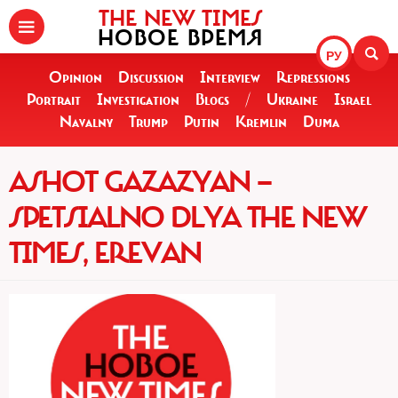
THE NEW TIMES
НОВОЕ ВРЕМЯ
РУ
Opinion
Discussion
Interview
Repressions
Portrait
Investigation
Blogs
/
Ukraine
Israel
Navalny
Trump
Putin
Kremlin
Duma
ASHOT GAZAZYAN —
SPETSIALNO DLYA THE NEW
TIMES, EREVAN