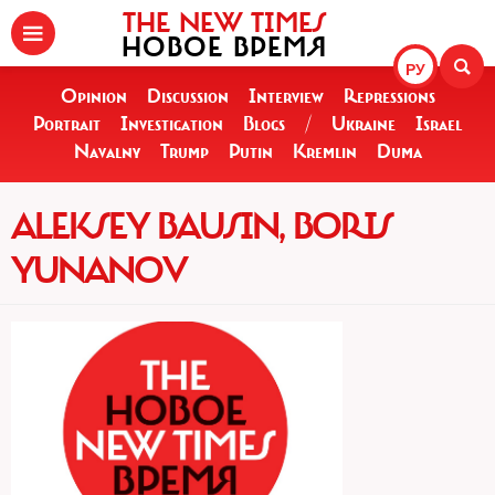
THE NEW TIMES
НОВОЕ ВРЕМЯ
РУ
Opinion
Discussion
Interview
Repressions
Portrait
Investigation
Blogs
/
Ukraine
Israel
Navalny
Trump
Putin
Kremlin
Duma
ALEKSEY BAUSIN, BORIS
YUNANOV