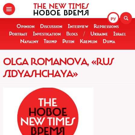
THE NEW TIMES
НОВОЕ ВРЕМЯ
РУ
Opinion
Discussion
Interview
Repressions
Portrait
Investigation
Blogs
/
Ukraine
Israel
Navalny
Trump
Putin
Kremlin
Duma
OLGA ROMANOVA, «RUS
SIDYASHCHAYA»