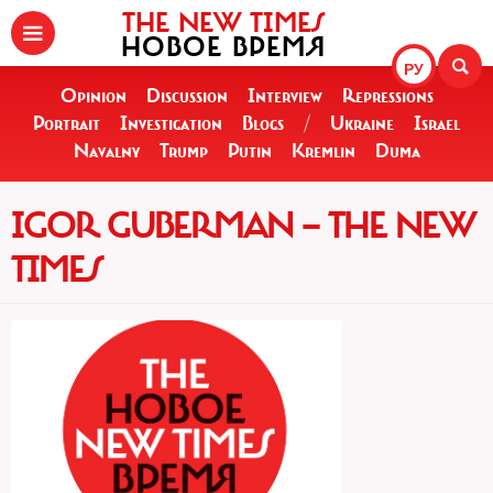
THE NEW TIMES
НОВОЕ ВРЕМЯ
РУ
Opinion
Discussion
Interview
Repressions
Portrait
Investigation
Blogs
/
Ukraine
Israel
Navalny
Trump
Putin
Kremlin
Duma
IGOR GUBERMAN — THE NEW
TIMES