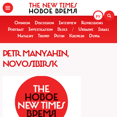
THE NEW TIMES
НОВОЕ ВРЕМЯ
РУ
Opinion
Discussion
Interview
Repressions
Portrait
Investigation
Blogs
/
Ukraine
Israel
Navalny
Trump
Putin
Kremlin
Duma
PETR MANYAHIN,
NOVOSIBIRSK