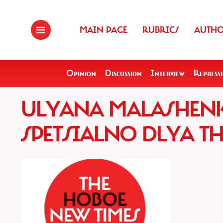
MAIN PAGE
RUBRICS
AUTH
Opinion
Discussion
Interview
Repress
ULYANA MALASHENK
SPETSIALNO DLYA T