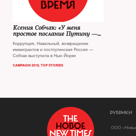
Ксения Собчак: «У меня
простое послание Путину —
оставьте нас в покое»
Коррупция, Навальный, возвращение
иммигрантов и постпутинская Россия —
Собчак выступила в Нью-Йорке
CAMPAIGN 2018
,
TOP STORIES
РУБРИКИ
ООО «Новые