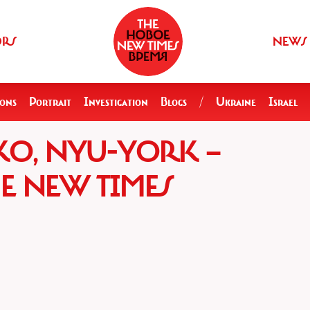
ORS
NEWS
ions
Portrait
Investigation
Blogs
/
Ukraine
Israel
O, NYU-YORK —
HE NEW TIMES