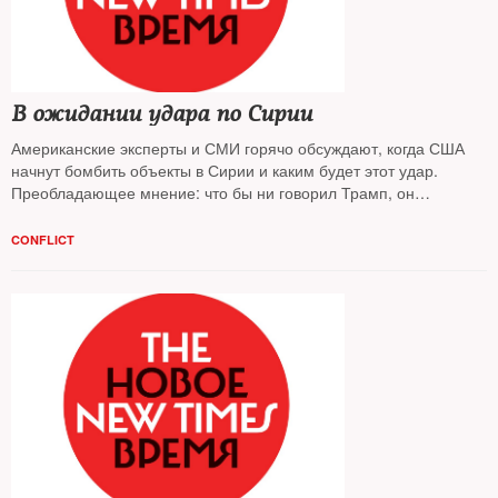
В ожидании удара по Сирии
Американские эксперты и СМИ горячо обсуждают, когда США
начнут бомбить объекты в Сирии и каким будет этот удар.
Преобладающее мнение: что бы ни говорил Трамп, он
неслучайно отменил свое участие в Саммите Америк в Перу 13
апреля
CONFLICT