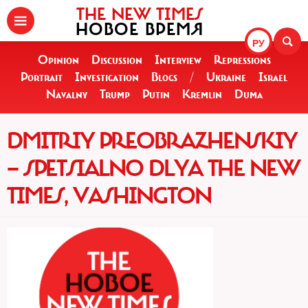
THE NEW TIMES
НОВОЕ ВРЕМЯ
РУ
Opinion
Discussion
Interview
Repressions
Portrait
Investigation
Blogs
/
Ukraine
Israel
Navalny
Trump
Putin
Kremlin
Duma
DMITRIY PREOBRAZHENSKIY
— SPETSIALNO DLYA THE NEW
TIMES, VASHINGTON