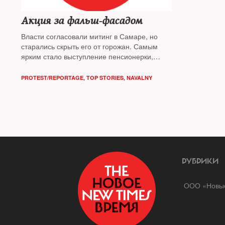
Акция за фальш-фасадом
Власти согласовали митинг в Самаре, но
старались скрыть его от горожан. Самым
ярким стало выступление пенсионерки,
отдавшей годовую пенсию ФБК
PROTEST/REPORTAGE
,
TOP STORIES
,
NAVALNY
РУБРИКИ
ООО «Новые