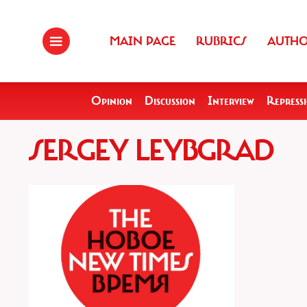
MAIN PAGE
RUBRICS
AUTH
Opinion
Discussion
Interview
Repress
SERGEY LEYBGRAD