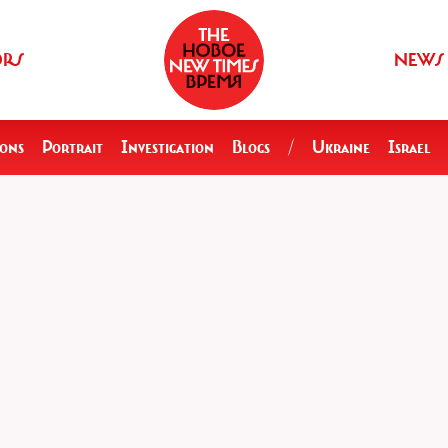
ORS
NEWS
ions
Portrait
Investigation
Blogs
/
Ukraine
Israel