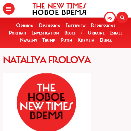
THE NEW TIMES
НОВОЕ ВРЕМЯ
РУ
Opinion
Discussion
Interview
Repressions
Portrait
Investigation
Blogs
/
Ukraine
Israel
Navalny
Trump
Putin
Kremlin
Duma
NATALIYA FROLOVA