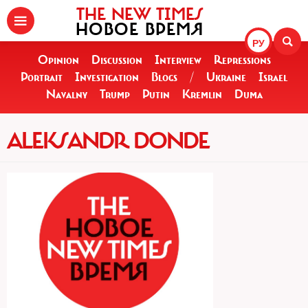
THE NEW TIMES
НОВОЕ ВРЕМЯ
РУ
Opinion
Discussion
Interview
Repressions
Portrait
Investigation
Blogs
/
Ukraine
Israel
Navalny
Trump
Putin
Kremlin
Duma
ALEKSANDR DONDE