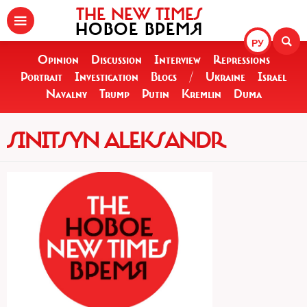
THE NEW TIMES
НОВОЕ ВРЕМЯ
РУ
Opinion
Discussion
Interview
Repressions
Portrait
Investigation
Blogs
/
Ukraine
Israel
Navalny
Trump
Putin
Kremlin
Duma
SINITSYN ALEKSANDR