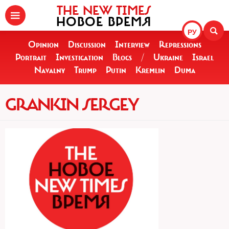
THE NEW TIMES
НОВОЕ ВРЕМЯ
РУ
Opinion
Discussion
Interview
Repressions
Portrait
Investigation
Blogs
/
Ukraine
Israel
Navalny
Trump
Putin
Kremlin
Duma
GRANKIN SERGEY