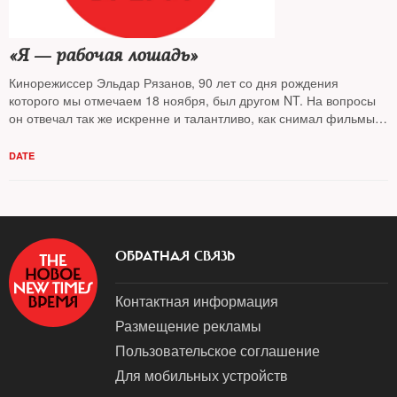
«Я — рабочая лошадь»
Кинорежиссер Эльдар Рязанов, 90 лет со дня рождения
которого мы отмечаем 18 ноября, был другом NT. На вопросы
он отвечал так же искренне и талантливо, как снимал фильмы.
В интервью журналу десятилетней давности он признался, что
до последнего дня хотел бы быть на съемочной площадке
DATE
ОБРАТНАЯ СВЯЗЬ
Контактная информация
Размещение рекламы
Пользовательское соглашение
Для мобильных устройств