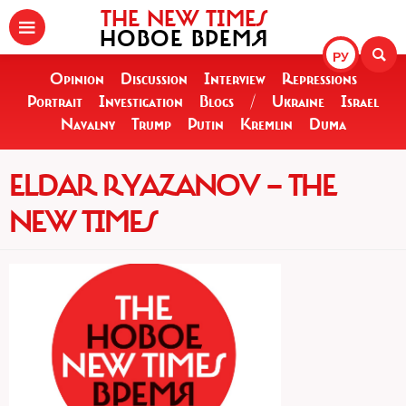
THE NEW TIMES
НОВОЕ ВРЕМЯ
РУ
Opinion
Discussion
Interview
Repressions
Portrait
Investigation
Blogs
/
Ukraine
Israel
Navalny
Trump
Putin
Kremlin
Duma
ELDAR RYAZANOV — THE
NEW TIMES