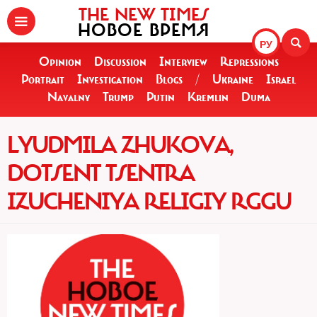
THE NEW TIMES
НОВОЕ ВРЕМЯ
РУ
Opinion
Discussion
Interview
Repressions
Portrait
Investigation
Blogs
/
Ukraine
Israel
Navalny
Trump
Putin
Kremlin
Duma
LYUDMILA ZHUKOVA,
DOTSENT TSENTRA
IZUCHENIYA RELIGIY RGGU