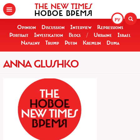
THE NEW TIMES
НОВОЕ ВРЕМЯ
РУ
Opinion
Discussion
Interview
Repressions
Portrait
Investigation
Blogs
/
Ukraine
Israel
Navalny
Trump
Putin
Kremlin
Duma
ANNA GLUSHKO