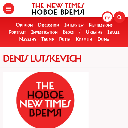
THE NEW TIMES
НОВОЕ ВРЕМЯ
РУ
Opinion
Discussion
Interview
Repressions
Portrait
Investigation
Blogs
/
Ukraine
Israel
Navalny
Trump
Putin
Kremlin
Duma
DENIS LUTSKEVICH