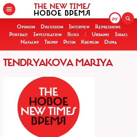
THE NEW TIMES
НОВОЕ ВРЕМЯ
РУ
Opinion
Discussion
Interview
Repressions
Portrait
Investigation
Blogs
/
Ukraine
Israel
Navalny
Trump
Putin
Kremlin
Duma
TENDRYAKOVA MARIYA