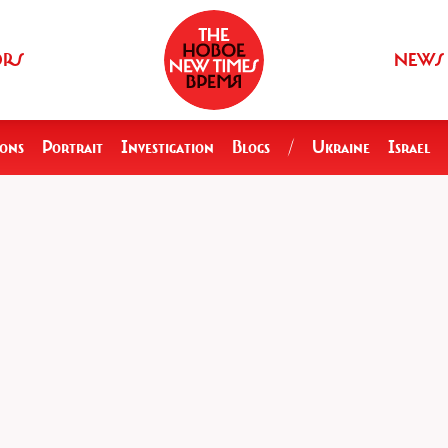
ORS
NEWS
ions
Portrait
Investigation
Blogs
/
Ukraine
Israel