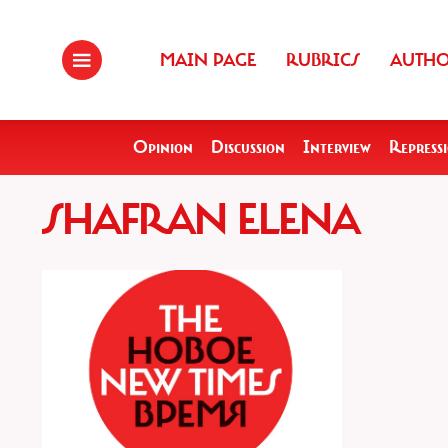
MAIN PAGE
RUBRICS
AUTH
Opinion
Discussion
Interview
Repress
SHAFRAN ELENA