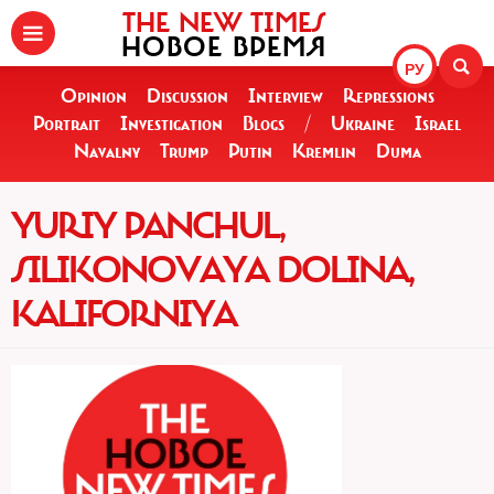
THE NEW TIMES
НОВОЕ ВРЕМЯ
РУ
Opinion
Discussion
Interview
Repressions
Portrait
Investigation
Blogs
/
Ukraine
Israel
Navalny
Trump
Putin
Kremlin
Duma
YURIY PANCHUL,
SILIKONOVAYA DOLINA,
KALIFORNIYA