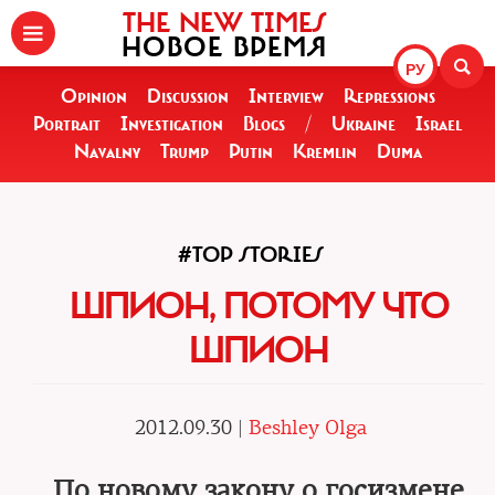
THE NEW TIMES
НОВОЕ ВРЕМЯ
РУ
Opinion
Discussion
Interview
Repressions
Portrait
Investigation
Blogs
/
Ukraine
Israel
Navalny
Trump
Putin
Kremlin
Duma
#TOP STORIES
ШПИОН, ПОТОМУ ЧТО
ШПИОН
2012.09.30 |
Beshley Olga
По новому закону о госизмене