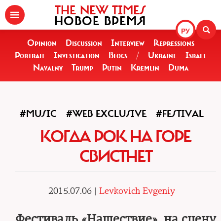
THE NEW TIMES
НОВОЕ ВРЕМЯ
РУ
Opinion
Discussion
Interview
Repressions
Portrait
Investigation
Blogs
/
Ukraine
Israel
Navalny
Trump
Putin
Kremlin
Duma
#MUSIC
#WEB EXCLUSIVE
#FESTIVAL
КОГДА РОК НА ГОРЕ
СВИСТНЕТ
2015.07.06 |
Levkovich Evgeniy
Фестиваль «Нашествие», на сцену