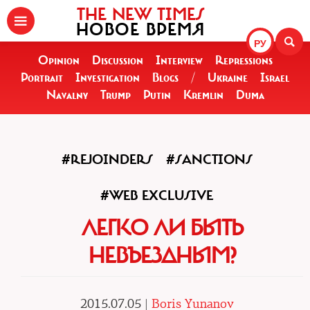
THE NEW TIMES
НОВОЕ ВРЕМЯ
РУ
Opinion
Discussion
Interview
Repressions
Portrait
Investigation
Blogs
/
Ukraine
Israel
Navalny
Trump
Putin
Kremlin
Duma
#REJOINDERS
#SANCTIONS
#WEB EXCLUSIVE
ЛЕГКО ЛИ БЫТЬ
НЕВЪЕЗДНЫМ?
2015.07.05 |
Boris Yunanov