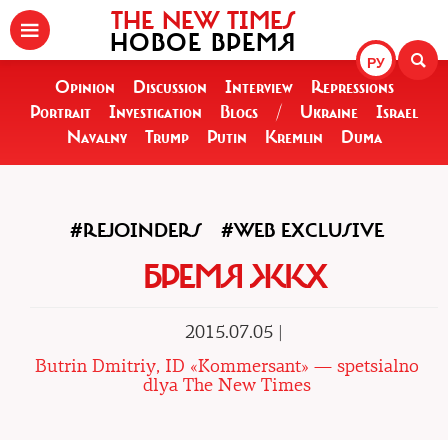
THE NEW TIMES
НОВОЕ ВРЕМЯ
РУ
Opinion
Discussion
Interview
Repressions
Portrait
Investigation
Blogs
/
Ukraine
Israel
Navalny
Trump
Putin
Kremlin
Duma
#REJOINDERS
#WEB EXCLUSIVE
БРЕМЯ ЖКХ
2015.07.05 |
Butrin Dmitriy, ID «Kommersant» — spetsialno
dlya The New Times