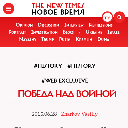
THE NEW TIMES
НОВОЕ ВРЕМЯ
РУ
Opinion
Discussion
Interview
Repressions
Portrait
Investigation
Blogs
/
Ukraine
Israel
Navalny
Trump
Putin
Kremlin
Duma
#HISTORY
#HISTORY
#WEB EXCLUSIVE
ПОБЕДА НАД ВОЙНОЙ
2015.06.28 |
Zharkov Vasiliy