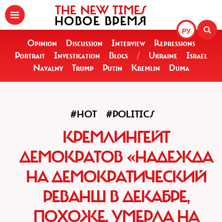
THE NEW TIMES
НОВОЕ ВРЕМЯ
РУ
Opinion
Discussion
Interview
Repressions
Portrait
Investigation
Blogs
/
Ukraine
Israel
Navalny
Trump
Putin
Kremlin
Duma
#HOT
#POLITICS
КРЕМЛИНГЕЙТ
ДЕМОКРАТОВ «НАДЕЖДА
НА ДЕМОКРАТИЧЕСКИЙ
РЕВАНШ В ДЕКАБРЕ,
ПОХОЖЕ, УМЕРЛА НА