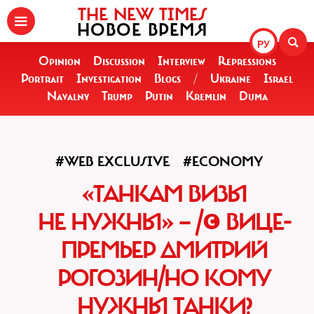
THE NEW TIMES
НОВОЕ ВРЕМЯ
РУ
Opinion
Discussion
Interview
Repressions
Portrait
Investigation
Blogs
/
Ukraine
Israel
Navalny
Trump
Putin
Kremlin
Duma
#WEB EXCLUSIVE
#ECONOMY
«ТАНКАМ ВИЗЫ
НЕ НУЖНЫ» — /© ВИЦЕ-
ПРЕМЬЕР ДМИТРИЙ
РОГОЗИН/НО КОМУ
НУЖНЫ ТАНКИ?