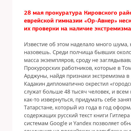
28 мая прокуратура Кировского рай
еврейской гимназии «Ор-Авнер» неск
их проверки на наличие экстремизм
Известие об этом наделало много шума, 
назовешь. Среди полчища бывших около
масса экземпляров, сроду не заглядыва
Прокурорских работников, которые в Том
Арджуны, найдя признаки экстремизма в 
Кадакин дипломатично окрестил «городс
служат больше 48 тысяч человек, и всем
как-то извернуться, придумать себе заня
Татарстане, который из года в год офор
содержащих русский текст книги Гитлер
системам Google и Yandex позволяет обн