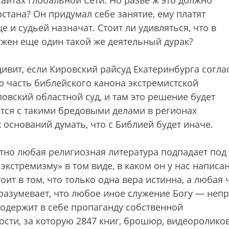
айтах глобальной Сети. Но разве ж это должно
стана? Он придумал себе занятие, ему платят
е и судьей назначат. Стоит ли удивляться, что в
жен еще один такой же деятельный дурак?
дивит, если Кировский райсуд Екатеринбурга согла
ю часть библейского канона экстремистской
овский областной суд, и там это решение будет
тся с такими бредовыми делами в регионах
 оснований думать, что с Библией будет иначе.
ютно любая религиозная литература подпадает под
кстремизму» в том виде, в каком он у нас написан
ит в том, что только одна вера истинна, а любая 
разумевает, что любое иное служение Богу — непр
содержит в себе пропаганду собственной
сти, за которую 2847 книг, брошюр, видеороликов