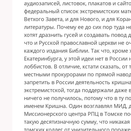
аудиозаписей, листовок, плакатов и сай
федеральный список экстремистских мате
Ветхого Завета, и для Нового, и для Кор
литературы. Почему ее до сих пор туда 
хотят дразнить гусей и создавать повод 
что и Русской православной церкви не о
каждого издания Библии. Так что, кроме
Екатеринбурга, у этой идеи нет в России
лоббистов. В отличие, кстати сказать, от
местными прокурорами по прямой навод
запретить в России деятельность кришн
экстремистской, тогда поддержали даже 
ничего не получилось, потому что в ту 
именем Кришна. Один возглавлял МИД, 
Миссионерского центра РПЦ в Томске по
такую десятизначную сумму, что никакая
томских коллег от унизительного поражен