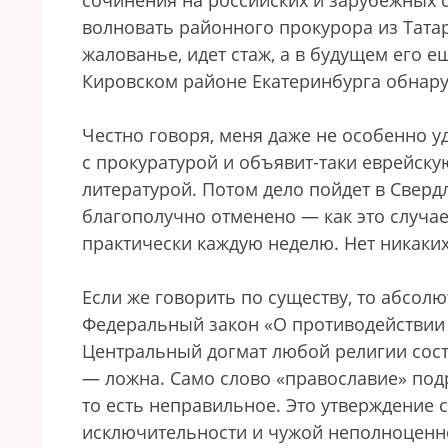
сочинения на российских и зарубежных с
волновать районного прокурора из Татар
жалованье, идет стаж, а в будущем его ещ
Кировском районе Екатеринбурга обнару
Честно говоря, меня даже не особенно у
с прокуратурой и объявит-таки еврейску
литературой. Потом дело пойдет в Свердл
благополучно отменено — как это случае
практически каждую неделю. Нет никаких
Если же говорить по существу, то абсол
Федеральный закон «О противодействии э
Центральный догмат любой религии состо
— ложна. Само слово «православие» под
то есть неправильное. Это утверждение 
исключительности и чужой неполноценно