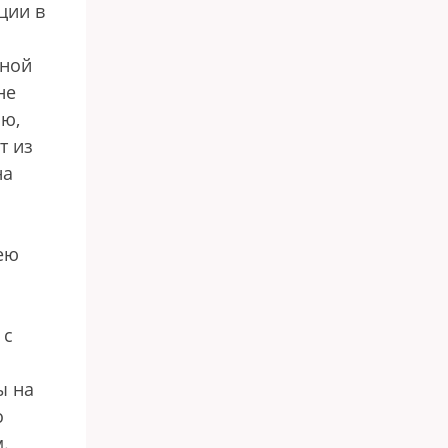
ции в
зной
не
аю,
т из
на
ею
 с
ы на
о
.