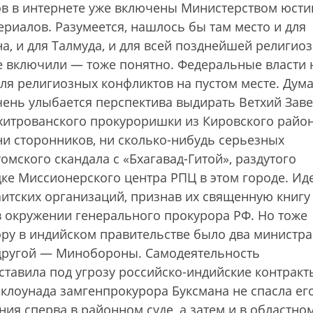
тов в интернете уже включены Министерством юсти
риалов. Разумеется, нашлось бы там место и для
ана, и для Талмуда, и для всей позднейшей религио
не включили — тоже понятно. Федеральные власти 
для религиозных конфликтов на пустом месте. Дум
чень улыбается перспектива выдирать Ветхий Заве
 хитрованского прокуроришки из Кировского райо
 ни сторонников, ни сколько-нибудь серьезных
 томского скандала с «Бхагавад-Гитой», раздутого
ке Миссионерского центра РПЦ в этом городе. Ид
аитских организаций, признав их священную книгу
в окружении генерального прокурора РФ. Но тоже
пору в индийском правительстве было два министра
другой — Минобороны. Самодеятельность
ставила под угрозу российско-индийские контракт
 клоунада замгенпрокурора Буксмана не спасла ег
ия сперва в районном суде, а затем и в областном