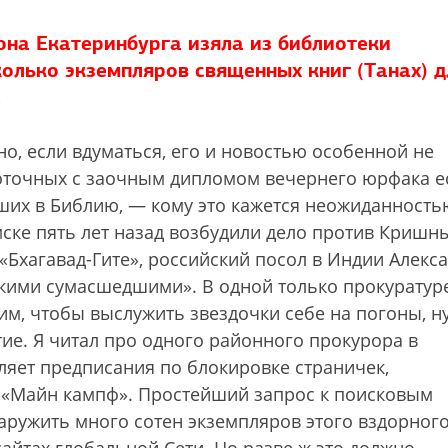
она Екатеринбурга изяла из библиотеки
олько экземпляров священных книг (Танах) д
а
но, если вдуматься, его и новостью особенной не
точных с заочным дипломом вечернего юрфака е
вших в Библию, — кому это кажется неожиданность
ске пять лет назад возбудили дело против Кришн
«Бхагавад-Гите», российский посол в Индии Алекс
кими сумасшедшими». В одной только прокуратур
 им, чтобы выслужить звездочки себе на погоны, 
тие. Я читал про одного районного прокурора в
мляет предписания по блокировке страничек,
а «Майн кампф». Простейший запрос к поисковым
аружить много сотен экземпляров этого вздорног