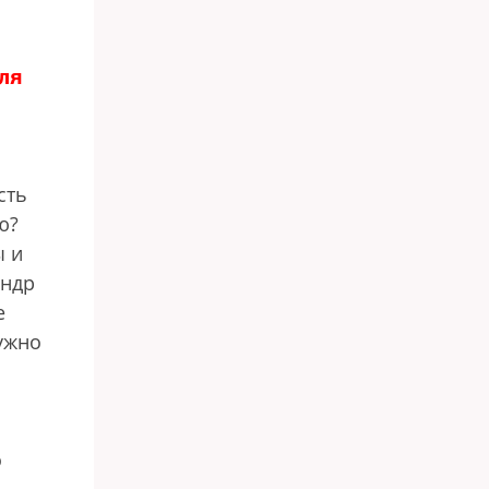
ля
сть
ю?
ы и
андр
е
нужно
о