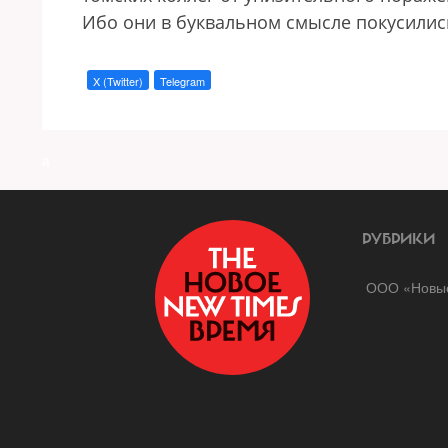
Ибо они в буквальном смысле покусились
X (Twitter)
Telegram
a
РУБРИКИ
ООО «Новые