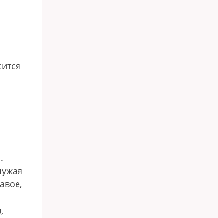
сится
.
чужая
авое,
,