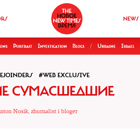
ORS
NEWS
ions
Portrait
Investigation
Blogs
/
Ukraine
Israel
EJOINDERS
#WEB EXCLUSIVE
ИЕ СУМАСШЕДШИЕ
nton Nosik, zhurnalist i bloger