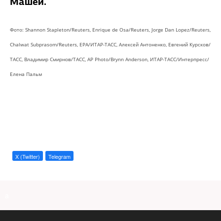
Машей.
Фото: Shannon Stapleton/Reuters, Enrique de Osa/Reuters, Jorge Dan Lopez/Reuters,
Chalwat Subprasom/Reuters, EPA/ИТАР-ТАСС, Алексей Антоненко, Евгений Курсков/
ТАСС, Владимир Смирнов/ТАСС, AP Photo/Brynn Anderson, ИТАР-ТАСС/Интерпресс/
Елена Пальм
X (Twitter)
Telegram
a