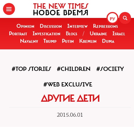
THE NEW TIMES
НОВОЕ ВРЕМЯ
РУ
Opinion
Discussion
Interview
Repressions
Portrait
Investigation
Blogs
/
Ukraine
Israel
Navalny
Trump
Putin
Kremlin
Duma
#TOP STORIES
#CHILDREN
#SOCIETY
#WEB EXCLUSIVE
ДРУГИЕ ДЕТИ
2015.06.01