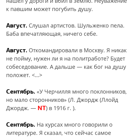
нашел у дороги и вбил в землю. Неуважение
к павшим может погубить душу.
Август.
Слушал артистов. Шульженко пела.
Баба впечатляющая, ничего себе.
Август.
Откомандировали в Москву. Я никак
не пойму, нужен ли я на политработе? Будет
собеседование. А дальше — как бог на душу
положет. <…>
Сентябрь.
«У Черчилля много поклонников,
но мало сторонников» (Л. Джордж (Ллойд
NT
Джордж. —
) в 1916 г. ).
Сентябрь.
На курсах много говорили о
литературе. Я сказал, что сейчас самое