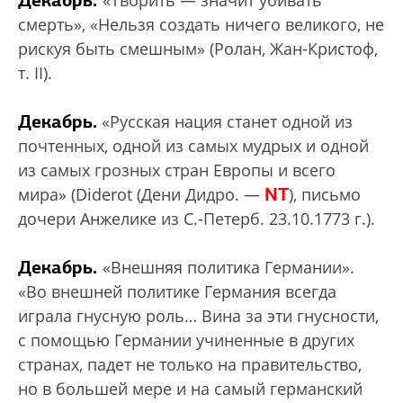
Декабрь.
«Творить — значит убивать
смерть», «Нельзя создать ничего великого, не
рискуя быть смешным» (Ролан, Жан-Кристоф,
т. II).
Декабрь.
«Русская нация станет одной из
почтенных, одной из самых мудрых и одной
из самых грозных стран Европы и всего
NT
мира» (Diderot (Дени Дидро. —
), письмо
дочери Анжелике из С.-Петерб. 23.10.1773 г.).
Декабрь.
«Внешняя политика Германии».
«Во внешней политике Германия всегда
играла гнусную роль… Вина за эти гнусности,
с помощью Германии учиненные в других
странах, падет не только на правительство,
но в большей мере и на самый германский