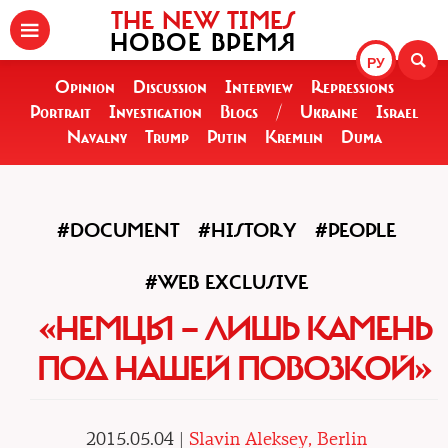
THE NEW TIMES
НОВОЕ ВРЕМЯ
РУ
Opinion
Discussion
Interview
Repressions
Portrait
Investigation
Blogs
/
Ukraine
Israel
Navalny
Trump
Putin
Kremlin
Duma
#DOCUMENT
#HISTORY
#PEOPLE
#WEB EXCLUSIVE
«НЕМЦЫ — ЛИШЬ КАМЕНЬ
ПОД НАШЕЙ ПОВОЗКОЙ»
2015.05.04 |
Slavin Aleksey, Berlin