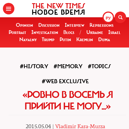
THE NEW TIMES
НОВОЕ ВРЕМЯ
РУ
Opinion
Discussion
Interview
Repressions
Portrait
Investigation
Blogs
/
Ukraine
Israel
Navalny
Trump
Putin
Kremlin
Duma
#HISTORY
#MEMORY
#TOPICS
#WEB EXCLUSIVE
«РОВНО В ВОСЕМЬ Я
ПРИЙТИ НЕ МОГУ...»
2015.05.04 |
Vladimir Kara-Murza