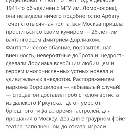
существовал с 1931 по 1941 год, в декабре
1941-го объединен с МГУ им. Ломоносова),
она не видела ничего подобного: по Арбату
течет стотысячная толпа, вся Москва пришла
проститься со своим кумиром — 26-летним
вахтанговцем Дмитрием Дорлиаком.
Фантастическое обаяние, поразительная
внешность, невероятные доброта и щедрость
сделали Дорлиака всеобщим любимцем и
героем многочисленных устных новелл и
удивительных анекдотов. Распоряжением
наркома Ворошилова — небывалый случай!
— спецвагон доставил гроб с телом артиста
из далекого Иркутска, где он умер от
брюшного тифа во время гастролей, для
прощания в Москву. Два дня в траурном фойе
театра, заполненном до отказа, играли