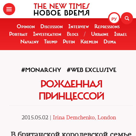
THE NEW TIMES
НОВОЕ ВРЕМЯ
РУ
Opinion
Discussion
Interview
Repressions
Portrait
Investigation
Blogs
/
Ukraine
Israel
Navalny
Trump
Putin
Kremlin
Duma
#MONARCHY
#WEB EXCLUSIVE
РОЖДЕННАЯ
ПРИНЦЕССОЙ
2015.05.02 |
Irina Demchenko, London
В британской королевской семье