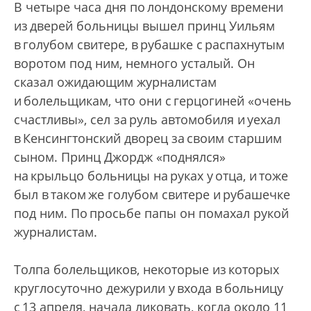
В четыре часа дня по лондонскому времени
из дверей больницы вышел принц Уильям
в голубом свитере, в рубашке с распахнутым
воротом под ним, немного усталый. Он
сказал ожидающим журналистам
и болельщикам, что они с герцогиней «очень
счастливы», сел за руль автомобиля и уехал
в Кенсингтонский дворец за своим старшим
сыном. Принц Джордж «поднялся»
на крыльцо больницы на руках у отца, и тоже
был в таком же голубом свитере и рубашечке
под ним. По просьбе папы он помахал рукой
журналистам.
Толпа болельщиков, некоторые из которых
круглосуточно дежурили у входа в больницу
с 13 апреля, начала ликовать, когда около 11