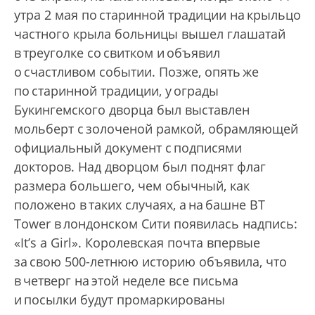
утра 2 мая по старинной традиции на крыльцо
частного крыла больницы вышел глашатай
в треуголке со свитком и объявил
о счастливом событии. Позже, опять же
по старинной традиции, у ограды
Букингемского дворца был выставлен
мольберт с золоченой рамкой, обрамляющей
официальный документ с подписями
докторов. Над дворцом был поднят флаг
размера большего, чем обычный, как
положено в таких случаях, а на башне BT
Tower в лондонском Сити появилась надпись:
«It’s a Girl». Королевская почта впервые
за свою 500-летнюю историю объявила, что
в четверг на этой неделе все письма
и посылки будут промаркированы