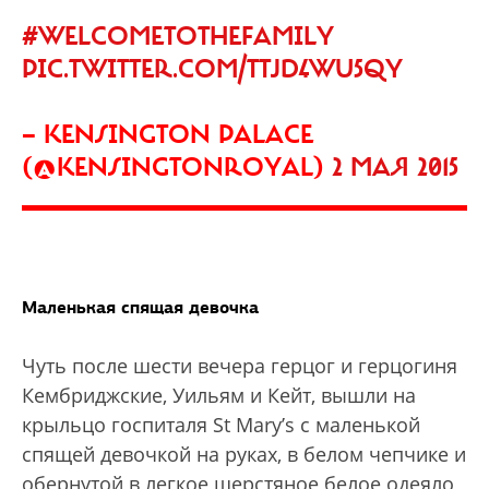
#WELCOMETOTHEFAMILY
PIC.TWITTER.COM/TTJD4WU5QY
— KENSINGTON PALACE
(@KENSINGTONROYAL)
2 МАЯ 2015
Маленькая спящая девочка
Чуть после шести вечера герцог и герцогиня
Кембриджские, Уильям и Кейт, вышли на
крыльцо госпиталя St Mary’s с маленькой
спящей девочкой на руках, в белом чепчике и
обернутой в легкое шерстяное белое одеяло