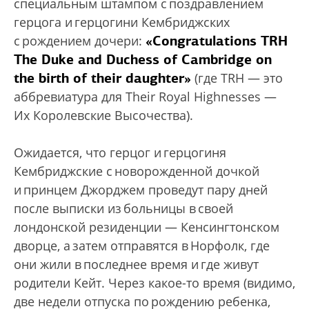
специальным штампом с поздравлением
герцога и герцогини Кембриджских
«Congratulations TRH
с рождением дочери:
The Duke and Duchess of Cambridge on
the birth of their daughter»
(где TRH — это
аббревиатура для Their Royal Highnesses —
Их Королевские Высочества).
Ожидается, что герцог и герцогиня
Кембриджские с новорожденной дочкой
и принцем Джорджем проведут пару дней
после выписки из больницы в своей
лондонской резиденции — Кенсингтонском
дворце, а затем отправятся в Норфолк, где
они жили в последнее время и где живут
родители Кейт. Через какое-то время (видимо,
две недели отпуска по рождению ребенка,