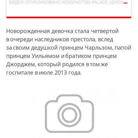
В
ИДЕО ОПУБЛИКОВАНО KENSINGTON PALACE (@KENSINGTONROYAL)
Новорожденная девочка стала четвертой
в очереди наследников престола, вслед
за своим дедушкой принцем Чарльзом, папой
принцем Уильямом и братиком принцем
Джорджем, который родился в том же
госпитале в июле 2013 года.