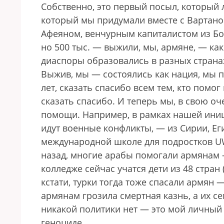
Собственно, это первый посыл, который л
который мы придумали вместе с Вартано
Афеяном, венчурным капиталистом из Бос
но 500 тыс. — выжили, мы, армяне, — ка
диаспоры образовались в разных странах
Выжив, мы — состоялись как нация, мы п
лет, сказать спасибо всем тем, кто помо
сказать спасибо. И теперь мы, в свою о
помощи. Например, в рамках нашей иници
идут военные конфликты, — из Сирии, Еги
международной школе для подростков UWC
назад, многие арабы помогали армянам 
колледже сейчас учатся дети из 48 стран 
кстати, турки тогда тоже спасали армян 
армянам грозила смертная казнь, а их се
никакой политики нет — это мой личный 
геноциде.