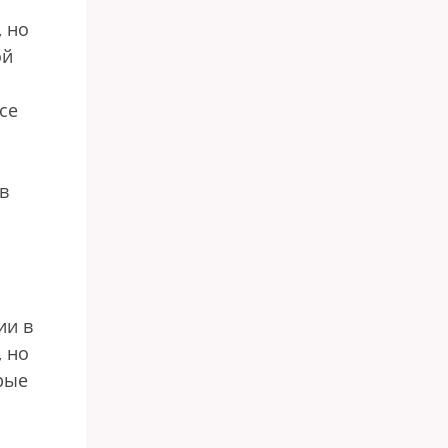
, но
ой
се
в
ии в
, но
рые