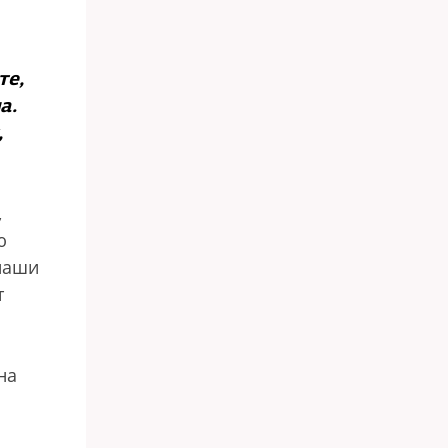
те,
а.
,
,
ю
 наши
т
на