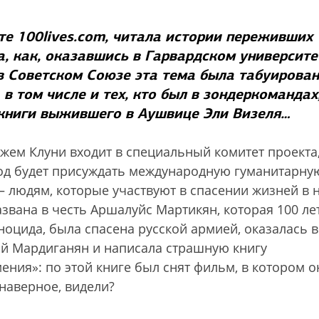
те 100lives.com, читала истории переживших
, как, оказавшись в Гарвардском университе
в Советском Союзе эта тема была табуирован
в том числе и тех, кто был в зондеркомандах
 книги выжившего в Аушвице Эли Визеля…
жем Клуни входит в специальный комитет проекта
од будет присуждать международную гуманитарну
 людям, которые участвуют в спасении жизней в
азвана в честь Аршалуйс Мартикян, которая 100 ле
еноцида, была спасена русской армией, оказалась в
ой Мардиганян и написала страшную книгу
ения»: по этой книге был снят фильм, в котором о
 наверное, видели?