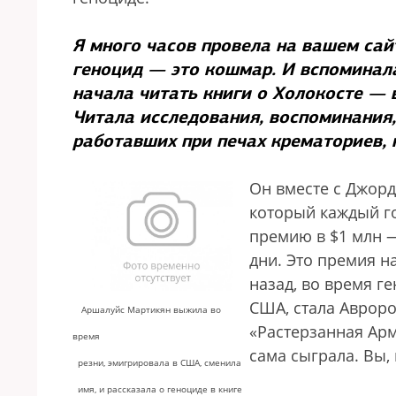
Я много часов провела на вашем сай
геноцид — это кошмар. И вспоминала
начала читать книги о Холокосте — 
Читала исследования, воспоминания, 
работавших при печах крематориев,
Он вместе с Джорд
который каждый г
премию в $1 млн —
дни. Это премия н
назад, во время г
США, стала Аврор
Аршалуйс Мартикян выжила во
«Растерзанная Арм
время
сама сыграла. Вы,
резни, эмигрировала в США, сменила
имя, и рассказала о геноциде в книге