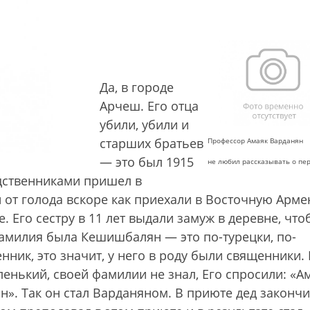
Да, в городе
Арчеш. Его отца
убили, убили и
старших братьев
Профессор Амаяк Варданян
— это был 1915
не любил рассказывать о пе
одственниками пришел в
 от голода вскоре как приехали в Восточную Арме
. Его сестру в 11 лет выдали замуж в деревне, что
 фамилия была Кешишбалян — это по-турецки, по-
ник, это значит, у него в роду были священники.
ленький, своей фамилии не знал, Его спросили: «Ам
тан». Так он стал Варданяном. В приюте дед законч