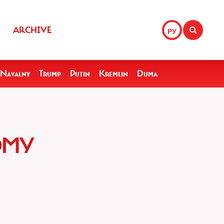
ARCHIVE
РУ
Navalny
Trump
Putin
Kremlin
Duma
ОМУ