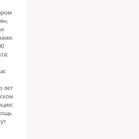
аром
ян,
ши
чами.
00
та:
час
о лет
нском
рции:
омощь
тут