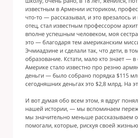
школу, очень рано, в 18 лет, женился, по
известным в Армении историком, професс
что-то — рассказывал, и это врезалось и
отец, стал известным профессором архи
вполне успешным человеком, моя сестра
это — благодаря тем американским мисс
Эчмиадзине и сделали так, что дети, в то
образование. Кстати, мало кто знает — в
Америке стало известно про резню армя
деньги — было собрано порядка $115 мл
сегодняшних деньгах это $2,8 млрд. На э
И вот думая обо всем этом, я вдруг пон
нашей истории, — мы вспоминаем пережит
мы значительно меньше рассказываем о т
помогали, которые, рискуя своей жизнью