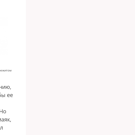
режитом
нию,
бы ее
 Но
аяк,
ил