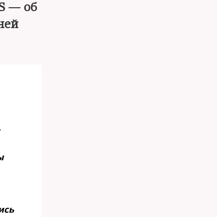
S — об
ней
ы
ись