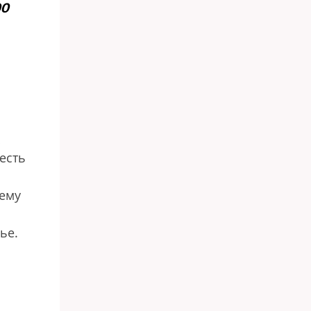
00
 есть
нему
ье.