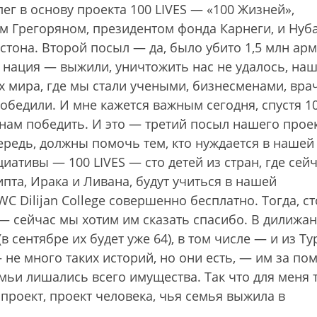
ег в основу проекта 100 LIVES — «100 Жизней»,
м Грегоряном, президентом фонда Карнеги, и Нуб
тона. Второй посыл — да, было убито 1,5 млн арм
к нация — выжили, уничтожить нас не удалось, на
 мира, где мы стали учеными, бизнесменами, вра
обедили. И мне кажется важным сегодня, спустя 1
г нам победить. И это — третий посыл нашего проек
чередь, должны помочь тем, кто нуждается в нашей
ативы — 100 LIVES — сто детей из стран, где сей
пта, Ирака и Ливана, будут учиться в нашей
 Dilijan College совершенно бесплатно. Тогда, ст
— сейчас мы хотим им сказать спасибо. В дилижа
(в сентябре их будет уже 64), в том числе — и из Ту
— не много таких историй, но они есть, — им за п
мьи лишались всего имущества. Так что для меня 
проект, проект человека, чья семья выжила в