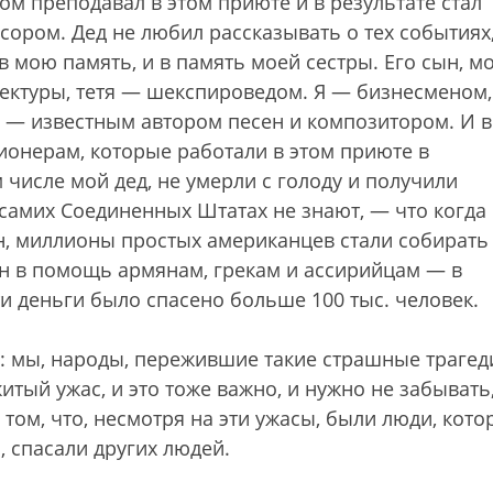
том преподавал в этом приюте и в результате стал
ором. Дед не любил рассказывать о тех событиях
 в мою память, и в память моей сестры. Его сын, м
тектуры, тетя — шекспироведом. Я — бизнесменом,
 — известным автором песен и композитором. И в
ионерам, которые работали в этом приюте в
м числе мой дед, не умерли с голоду и получили
 самих Соединенных Штатах не знают, — что когда 
н, миллионы простых американцев стали собирать
н в помощь армянам, грекам и ассирийцам — в
ти деньги было спасено больше 100 тыс. человек.
ял: мы, народы, пережившие такие страшные трагед
ый ужас, и это тоже важно, и нужно не забывать
ом, что, несмотря на эти ужасы, были люди, кото
, спасали других людей.