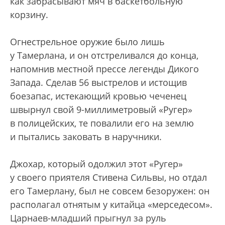
как забрасывают мяч в баскетбольную
корзину.
Огнестрельное оружие было лишь
у Тамерлана, и он отстреливался до конца,
напомнив местной прессе легенды Дикого
Запада. Сделав 56 выстрелов и истощив
боезапас, истекающий кровью чеченец
швырнул свой 9-миллиметровый «Ругер»
в полицейских, те повалили его на землю
и пытались заковать в наручники.
Джохар, который одолжил этот «Ругер»
у своего приятеля Стивена Сильвы, но отдал
его Тамерлану, был не совсем безоружен: он
располагал отнятым у китайца «мерседесом».
Царнаев-младший прыгнул за руль