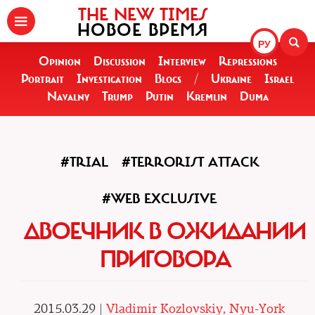
THE NEW TIMES
НОВОЕ ВРЕМЯ
РУ
Opinion
Discussion
Interview
Repressions
Portrait
Investigation
Blogs
/
Ukraine
Israel
Navalny
Trump
Putin
Kremlin
Duma
#TRIAL
#TERRORIST ATTACK
#WEB EXCLUSIVE
ДВОЕЧНИК В ОЖИДАНИИ
ПРИГОВОРА
2015.03.29 |
Vladimir Kozlovskiy, Nyu-York