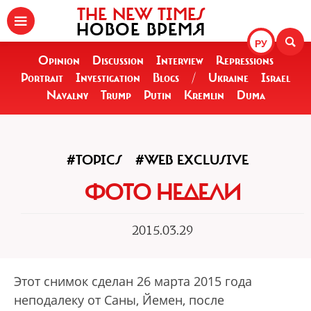
THE NEW TIMES
НОВОЕ ВРЕМЯ
РУ
Opinion
Discussion
Interview
Repressions
Portrait
Investigation
Blogs
/
Ukraine
Israel
Navalny
Trump
Putin
Kremlin
Duma
#TOPICS
#WEB EXCLUSIVE
ФОТО НЕДЕЛИ
2015.03.29
Этот снимок сделан 26 марта 2015 года
неподалеку от Саны, Йемен, после