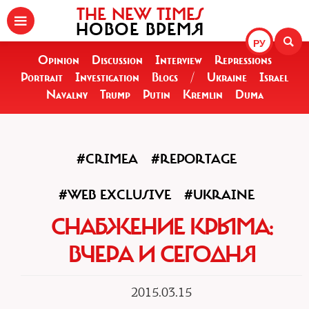
THE NEW TIMES
НОВОЕ ВРЕМЯ
РУ
Opinion
Discussion
Interview
Repressions
Portrait
Investigation
Blogs
/
Ukraine
Israel
Navalny
Trump
Putin
Kremlin
Duma
#CRIMEA
#REPORTAGE
#WEB EXCLUSIVE
#UKRAINE
СНАБЖЕНИЕ КРЫМА:
ВЧЕРА И СЕГОДНЯ
2015.03.15