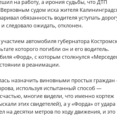
пешил на работу, а ирония судьбы, что ДТП
 Верховным судом иска жителя Калининградс
аривал обязанность водителя уступать дорог
 и следовало ожидать, отклонен.
 участием автомобиля губернатора Костромс
тате которого погибли он и его водитель.
биля «Форд», с которым столкнулся «Мерседе
остоянии в реанимации.
талась назначить виновными простых граждан
орова, используя испытанный способ —
 счастью, многие видели, что именно кортеж
скали этих свидетелей), а у «Форда» от удара
л на десятки метров по ходу движения, и это