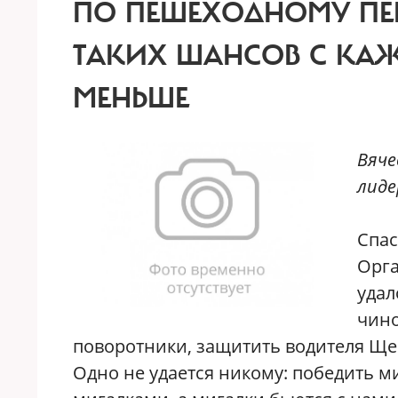
ПО ПЕШЕХОДНОМУ ПЕРЕ
ТАКИХ ШАНСОВ С КАЖ
МЕНЬШЕ
Вяче
лиде
С
па
Орга
удал
чино
поворотники, защитить водителя Ще
Одно не удается никому: победить м