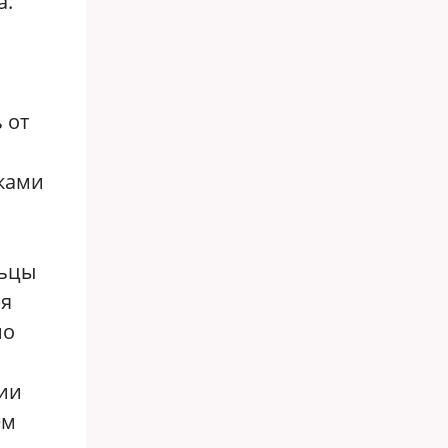
а.
 от
ками
льцы
ря
но
ии
ем