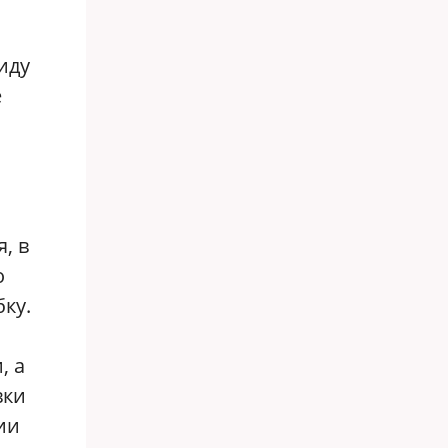
иду
е
, в
о
ку.
, а
вки
ии