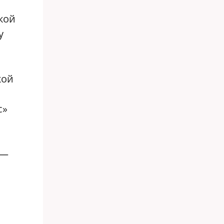
кой
у
кой
с»
 —