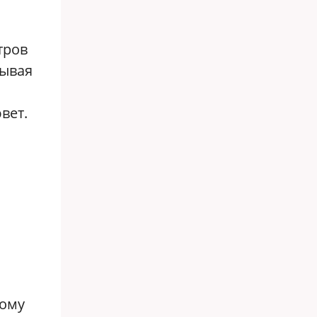
тров
рывая
вет.
вому