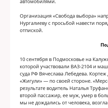
автомобилями.
Организация «Свобода выбора» нап
Нургалиеву с просьбой навести поря
отпиской.
По
10 сентября в Подмосковье на Калу
которой участвовали ВАЗ-2104 и ма
суда РФ Вячеслава Лебедева. Кортеж 
«Жигули» — по своей стороне. «Мерс
результате водитель Наталья Труфан
второй пассажир, ее муж, умер в бол
мы не дождались от человека, возг