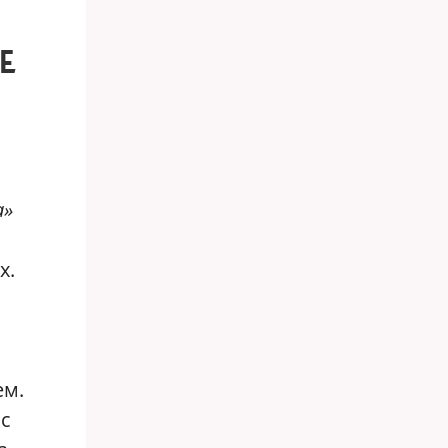
Е
а»
х.
ем.
 с