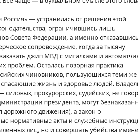
. Все чаще — в буквальном смысле этого слов
я Россия» — устранилась от решения этой
конодательства, ограничившись лишь
нов Совета Федерации, а именно отказавшись
рческое сопровождение, когда за тысячу
заказать джип МВД с мигалками и автоматчи
ких проблем. Осталась позорная практика
ссийских чиновников, пользующихся теми же
, спасающие жизнь и здоровье людей. Владе
 силовых, прокурорских, судейских, не гово
администрации президента, могут безнаказан
 дорожного движения), а закон о
ные нормативные акты и служебные инструкц
деленных лиц, но и совершать убийства имен