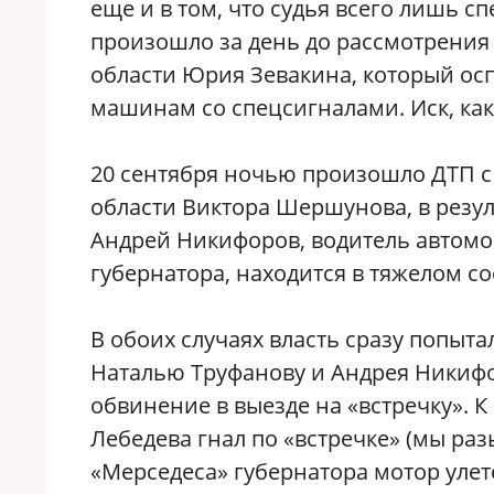
еще и в том, что судья всего лишь с
произошло за день до рассмотрения
области Юрия Зевакина, который осп
машинам со спецсигналами. Иск, как
20 сентября ночью произошло ДТП с
области Виктора Шершунова, в резуль
Андрей Никифоров, водитель автомо
губернатора, находится в тяжелом с
В обоих случаях власть сразу попы
Наталью Труфанову и Андрея Никиф
обвинение в выезде на «встречку». К
Лебедева гнал по «встречке» (мы разы
«Мерседеса» губернатора мотор улете