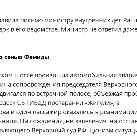
равила письмо министру внутренних дел Раш
док в его ведомстве. Министр не ответил даж
д сенью Фемиды
жском шоссе произошла автомобильная авария
шина сопровождения председателя Верховног
двигался по встречной полосе, объезжая проб
едес» СБ ГИБДД протаранил «Жигули», в
ова и один пассажир оказались в реанимации
ьнице. Ни сожаления, ни заявления, ни отста
лавляющего Верховный суд РФ. Цинизм ситуац