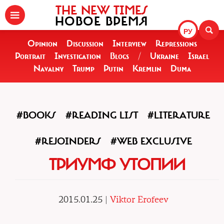
THE NEW TIMES
НОВОЕ ВРЕМЯ
РУ
Opinion
Discussion
Interview
Repressions
Portrait
Investigation
Blogs
/
Ukraine
Israel
Navalny
Trump
Putin
Kremlin
Duma
#BOOKS
#READING LIST
#LITERATURE
#REJOINDERS
#WEB EXCLUSIVE
ТРИУМФ УТОПИИ
2015.01.25 |
Viktor Erofeev