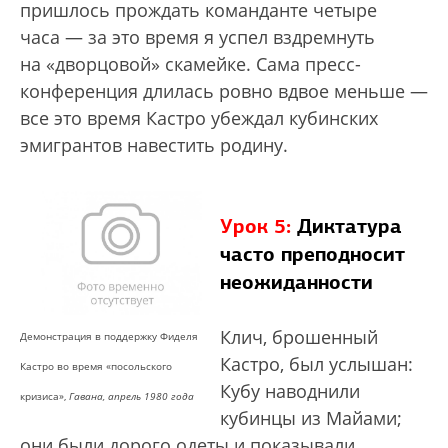
пришлось прождать команданте четыре
часа — за это время я успел вздремнуть
на «дворцовой» скамейке. Сама пресс-
конференция длилась ровно вдвое меньше —
все это время Кастро убеждал кубинских
эмигрантов навестить родину.
Урок 5:
Диктатура
часто преподносит
неожиданности
Клич, брошенный
Демонстрация в поддержку Фиделя
Кастро, был услышан:
Кастро во время «посольского
Кубу наводнили
кризиса»,
Гавана, апрель 1980 года
кубинцы из Майами;
они были дорого одеты и показывали