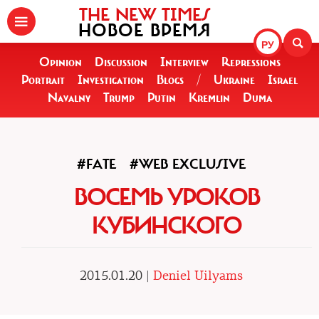
THE NEW TIMES
НОВОЕ ВРЕМЯ
РУ
Opinion
Discussion
Interview
Repressions
Portrait
Investigation
Blogs
/
Ukraine
Israel
Navalny
Trump
Putin
Kremlin
Duma
#FATE
#WEB EXCLUSIVE
ВОСЕМЬ УРОКОВ
КУБИНСКОГО
2015.01.20 |
Deniel Uilyams