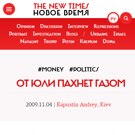
THE NEW TIMES
НОВОЕ ВРЕМЯ
РУ
Opinion
Discussion
Interview
Repressions
Portrait
Investigation
Blogs
/
Ukraine
Israel
Navalny
Trump
Putin
Kremlin
Duma
#MONEY
#POLITICS
ОТ ЮЛИ ПАХНЕТ ГАЗОМ
2009.11.04 |
Kapustin Andrey, Kiev