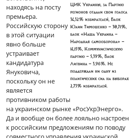
ЦИК Украины
, за Партию
находясь на посту
регионов отдали свои голоса
премьера.
34,32% избирателей, Блок
Российскую сторону
Юлии Тимошенко — 30,71%,
в этой ситуации
блок «Наша Украина —
Народная самооборона» —
явно больше
14,15%, Коммунистическую
устраивает
партию — 5,39%, Блок
кандидатура
Литвина — 3,96%. Не
Януковича,
поддержали ни одну из
политических сил на выборах
поскольку он не
2,73% избирателей.
является
противником работы
на украинском рынке «РосУкрЭнерго».
Да и вообще он более лояльно настроен
к российским предложениям по поводу
совместного управления украинской