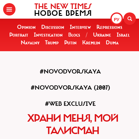
THE NEW TIMES
НОВОЕ ВРЕМЯ
РУ
Opinion
Discussion
Interview
Repressions
Portrait
Investigation
Blogs
/
Ukraine
Israel
Navalny
Trump
Putin
Kremlin
Duma
#NOVODVORSKAYA
#NOVODVORSKAYA (2007)
#WEB EXCLUSIVE
ХРАНИ МЕНЯ, МОЙ
ТАЛИСМАН