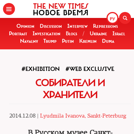
THE NEW TIMES
НОВОЕ ВРЕМЯ
РУ
Opinion
Discussion
Interview
Repressions
Portrait
Investigation
Blogs
/
Ukraine
Israel
Navalny
Trump
Putin
Kremlin
Duma
#EXHIBITION
#WEB EXCLUSIVE
СОБИРАТЕЛИ И
ХРАНИТЕЛИ
2014.12.08 |
Lyudmila Ivanova, Sankt-Peterburg
В Русском музее Санкт-