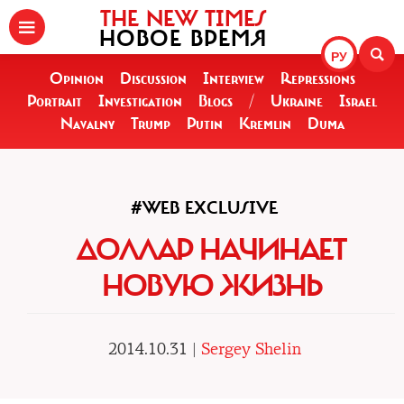
THE NEW TIMES
НОВОЕ ВРЕМЯ
РУ
Opinion
Discussion
Interview
Repressions
Portrait
Investigation
Blogs
/
Ukraine
Israel
Navalny
Trump
Putin
Kremlin
Duma
#WEB EXCLUSIVE
ДОЛЛАР НАЧИНАЕТ
НОВУЮ ЖИЗНЬ
2014.10.31 |
Sergey Shelin