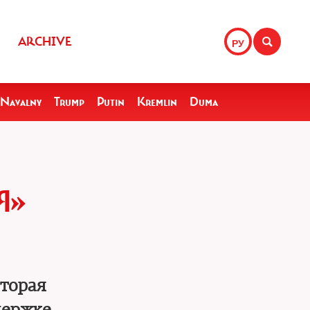
ARCHIVE
РУ
Navalny
Trump
Putin
Kremlin
Duma
Я»
оторая