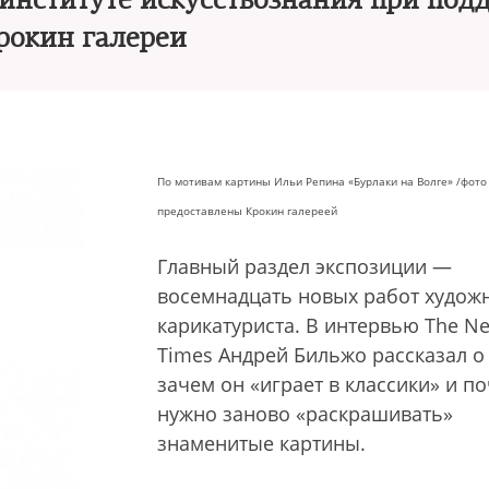
 институте искусствознания при под
рокин галереи
По мотивам картины Ильи Репина «Бурлаки на Волге» /
фото
предоставлены Крокин галереей
Главный раздел экспозиции —
восемнадцать новых работ худож
карикатуриста. В интервью The N
Times Андрей Бильжо рассказал о 
зачем он «играет в классики» и п
нужно заново «раскрашивать»
знаменитые картины.