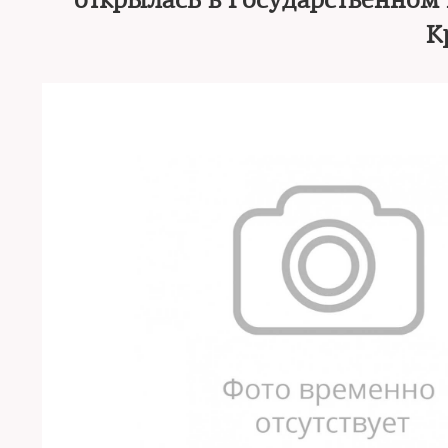
открылась в Государственном
К