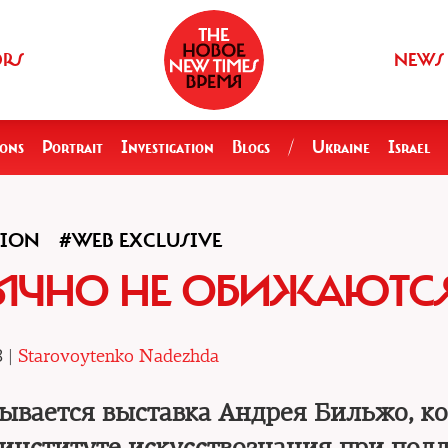
ORS
NEWS
ions
Portrait
Investigation
Blogs
/
Ukraine
Israel
TION
#WEB EXCLUSIVE
ЫЧНО НЕ ОБИЖАЮТС
8 |
Starovoytenko Nadezhda
зывается выставка Андрея Бильжо, к