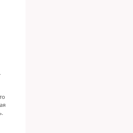
.
то
кая
ь.