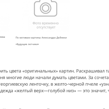
иева
По мотивам картины Александра Дейнеки
«Будущие летчики»
рить цвета «оригинальных» картин. Раскрашивал та
одня многие люди начали думать цветами. За сочет
еоргиевскую ленточку, в желто-черной пчеле «уз
 одежда «желтый верх—голубой низ» — это значит, 