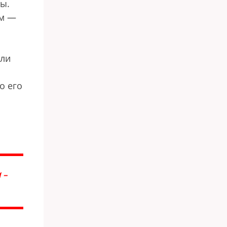
мы.
ом —
или
о его
 —