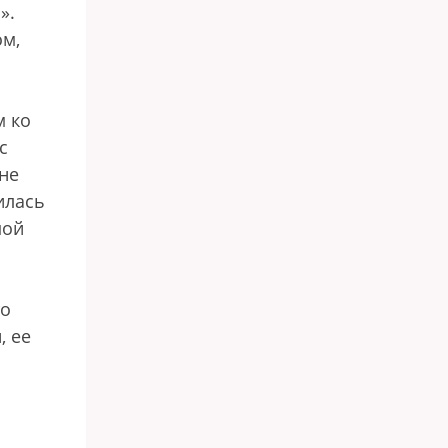
».
ом,
м ко
с
 не
илась
мой
то
, ее