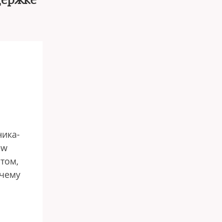
держке
ника-
ew
том,
очему