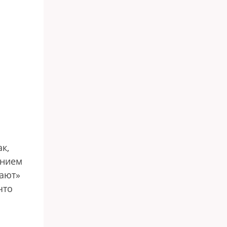
к,
анием
нают»
что