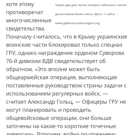
хотя этому
Через два дня после похорон таблички с могил
противоречат
десантников были сняты /фото: с сайта
многочисленные
www.gubernia.pskovregion.org
свидетельства.
Поначалу считалось, что в Крыму украинские
воинские части блокировал только спецназ
ГРУ, однако награждение орденом Суворова
76-й дивизии ВДВ свидетельствует об
обратном. «Это вполне может быть
общеармейская операция, выполняющая
поставленные руководством страны задачи с
использованием регулярных войск, —
считает Александр Гольц, — Офицеры ГРУ не
могут планировать и проводить
общевойсковые операции, они больше
заточены на какие-то короткие точечные
диверсии». Впрочем, война по-прежнему