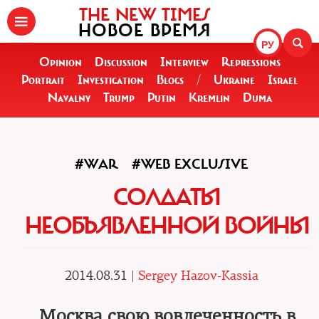
THE NEW TIMES
НОВОЕ ВРЕМЯ
РУ
Opinion
Discussion
Interview
Repressions
Portrait
Investigation
Blogs
/
Ukraine
Israel
Navalny
Trump
Putin
Kremlin
Duma
#WAR
#WEB EXCLUSIVE
СОЛДАТЫ
НЕОБЪЯВЛЕННОЙ ВОЙНЫ
2014.08.31 |
Sergey Hazov-Kassia
Москва свою вовлеченность в