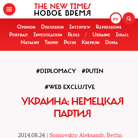
THE NEW TIMES
НОВОЕ ВРЕМЯ
РУ
Opinion
Discussion
Interview
Repressions
Portrait
Investigation
Blogs
/
Ukraine
Israel
Navalny
Trump
Putin
Kremlin
Duma
#DIPLOMACY
#PUTIN
#WEB EXCLUSIVE
УКРАИНА: НЕМЕЦКАЯ
ПАРТИЯ
2014.08.24 |
Sosnovskiy Aleksandr, Berlin