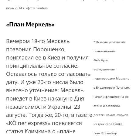
июнь 2014 г. /
фото: Reuters
«План Меркель»
Вечером 18-го Меркель
*16 июля украинские
позвонил Порошенко,
пользователи
пригласил ее в Киев и получил
Фейсбука,
принципиальное согласие.
возмущенные
Оставалось только согласовать
переговорами Меркель
дату. И уже 20-го числа было
с Владимиром Путиным,
внесено уточнение: Меркель
начали флешмоб на ее
приедет в Киев накануне Дня
независимости Украины, 23
стене и оставили
августа. Тогда же, 20-го, в газете
десятки комментариев
«KÖlner express» появляется
из трех слов Danke,
статья Климкина о «плане
Frau Ribbentrop