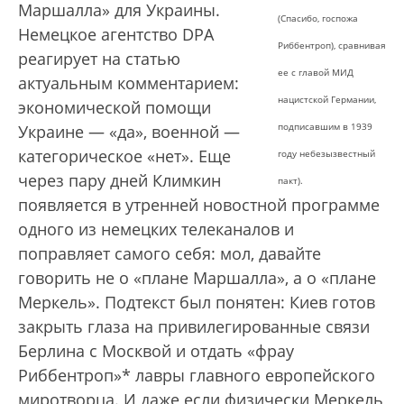
Маршалла» для Украины.
(Cпасибо, госпожа
Немецкое агентство DPA
Риббентроп), сравнивая
реагирует на статью
ее с главой МИД
актуальным комментарием:
нацистской Германии,
экономической помощи
подписавшим в 1939
Украине — «да», военной —
категорическое «нет». Еще
году небезызвестный
через пару дней Климкин
пакт).
появляется в утренней новостной программе
одного из немецких телеканалов и
поправляет самого себя: мол, давайте
говорить не о «плане Маршалла», а о «плане
Меркель». Подтекст был понятен: Киев готов
закрыть глаза на привилегированные связи
Берлина с Москвой и отдать «фрау
Риббентроп»* лавры главного европейского
миротворца. И даже если физически Меркель