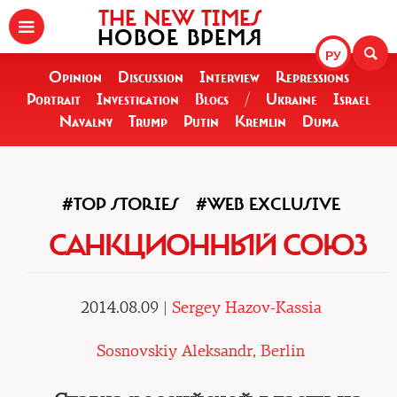
THE NEW TIMES
НОВОЕ ВРЕМЯ
РУ
Opinion
Discussion
Interview
Repressions
Portrait
Investigation
Blogs
/
Ukraine
Israel
Navalny
Trump
Putin
Kremlin
Duma
#TOP STORIES
#WEB EXCLUSIVE
САНКЦИОННЫЙ СОЮЗ
2014.08.09 |
Sergey Hazov-Kassia
Sosnovskiy Aleksandr, Berlin