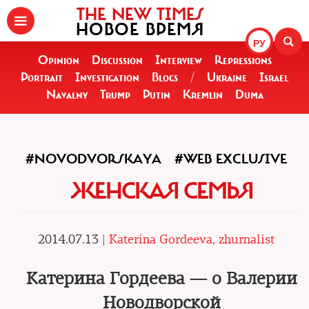
THE NEW TIMES
НОВОЕ ВРЕМЯ
РУ
Opinion
Discussion
Interview
Repressions
Portrait
Investigation
Blogs
/
Ukraine
Israel
Navalny
Trump
Putin
Kremlin
Duma
#NOVODVORSKAYA
#WEB EXCLUSIVE
ЖЕНСКАЯ СЕМЬЯ
2014.07.13 |
Katerina Gordeeva, zhurnalist
Катерина Гордеева — о Валерии
Новодворской