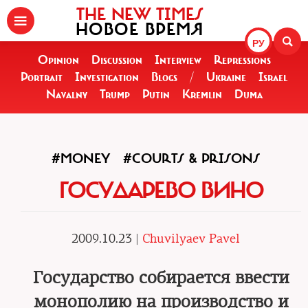
THE NEW TIMES
НОВОЕ ВРЕМЯ
РУ
Opinion
Discussion
Interview
Repressions
Portrait
Investigation
Blogs
/
Ukraine
Israel
Navalny
Trump
Putin
Kremlin
Duma
#MONEY
#COURTS & PRISONS
ГОСУДАРЕВО ВИНО
2009.10.23 |
Chuvilyaev Pavel
Государство собирается ввести
монополию на производство и