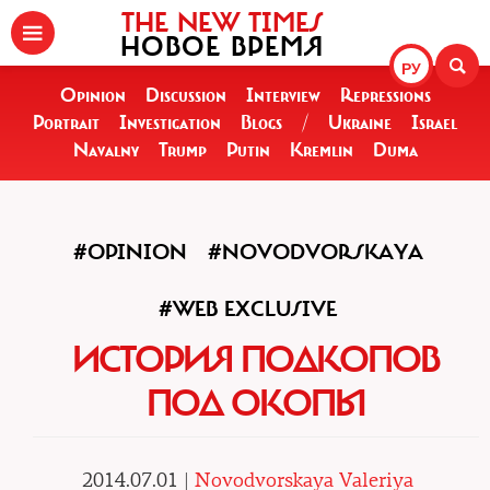
THE NEW TIMES
НОВОЕ ВРЕМЯ
РУ
Opinion
Discussion
Interview
Repressions
Portrait
Investigation
Blogs
/
Ukraine
Israel
Navalny
Trump
Putin
Kremlin
Duma
#OPINION
#NOVODVORSKAYA
#WEB EXCLUSIVE
ИСТОРИЯ ПОДКОПОВ
ПОД ОКОПЫ
2014.07.01 |
Novodvorskaya Valeriya